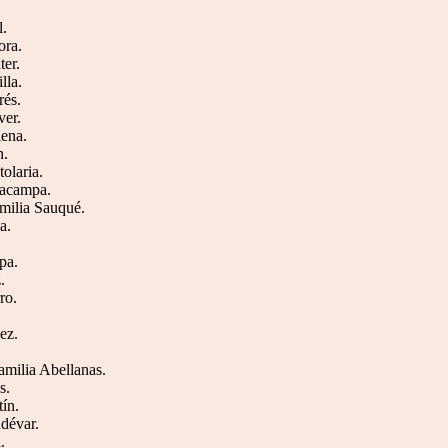
l.
ora.
ter.
lla.
rés.
ver.
iena.
n.
tolaria.
llacampa.
amilia Sauqué.
a.
pa.
.
ro.
ez.
familia Abellanas.
s.
tín.
udévar.
.