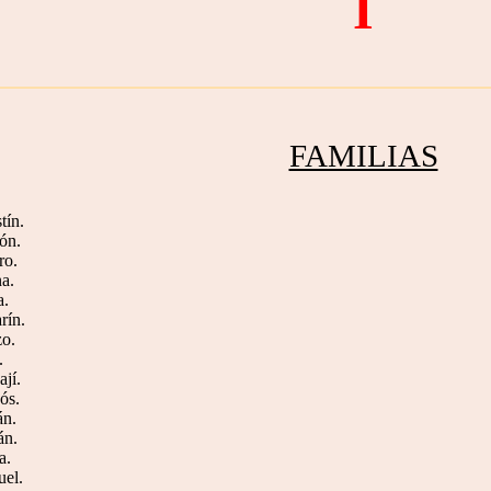
I
FAMILIAS
tín.
gón.
ro.
na.
a.
rín.
zo.
.
ají.
ós.
án.
án.
a.
uel.