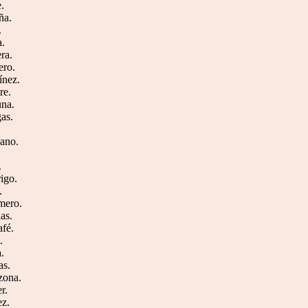
e.
ña.
.
a.
ra.
ero.
ínez.
re.
una.
gas.
.
zano.
.
rigo.
.
amero.
nas.
afé.
.
a.
as.
zona.
r.
ez.