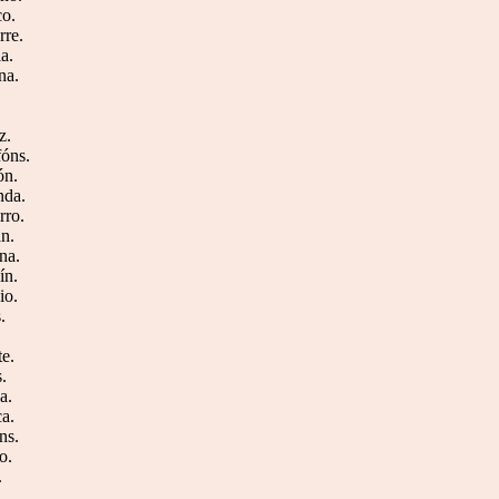
co.
rre.
ia.
na.
z.
fóns.
ón.
nda.
rro.
án.
na.
ín.
io.
.
te.
s.
a.
ca.
ns.
o.
.