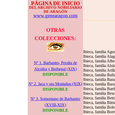
PÁGINA DE INICIO
DEL ARCHIVO NOBILIARIO
DE ARAGÓN
www.genearagon.com
OTRAS
COLECCIONES:
Ibieca, familia Agus
Ibieca, familia Ala
Ibieca, familia Albe
Nº 1. Barbastro, Peralta de
Ibieca, familia Alsi
Alcofea y Berbegal (XIX)
Ibieca, familia Arill
DISPONIBLE
Ibieca, familia Balla
Ibieca, familia Ban
Nº 2. Jaca y sus Montañas (XIX)
Ibieca, familia Bara
Ibieca, familia Bard
DISPONIBLE
Ibieca, familia Besc
Ibieca, familia Betr
Nº 3. Somontano de Barbastro
Ibieca, familia Bitri
(XVIII-XIX)
Ibieca, familia Bole
DISPONIBLE
Ibieca, familia Borr