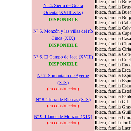
Ibieca, familia Brav
Nº 4. Sierra de Guara
Ibieca, familia Brus
Ibieca, familia Bue
Oriental(XVIII-XIX)
Ibieca, familia Bur
DISPONIBLE
Ibieca, familia Cabr
Ibieca, familia Calv
Nº 5. Monzón y las villas del río
Ibieca, familia Cap
Cinca (XIX)
Ibieca, familia Casa
Ibieca, familia Cipr
DISPONIBLE
Ibieca, familia Ciria
Ibieca, familia Cote
Nº 6. El Campo de Jaca (XVIII)
Ibieca, familia Cuel
DISPONIBLE
Ibieca, familia Enco
Ibieca, familia Esca
Ibieca, familia Esp
Nº 7. Somontano de Ayerbe
Ibieca, familia Esp
(XIX)
Ibieca, familia Esta
(en construcción)
Ibieca, familia Este
Ibieca, familia Fanl
Nº 8. Tierra de Biescas (XIX)
Ibieca, familia Gil.
(en construcción)
Ibieca, familia Gras
Ibieca, familia Guil
Nº 9. Llanos de Monzón (XIX)
Ibieca, familia Guir
(en construcción)
Ibieca, familia Jord
Ibieca, familia Lacr