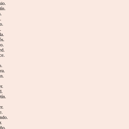
sio.
tín.
a.
.
o.
.
la.
ós.
co.
ed.
ce.
o.
ra.
án.
.
r.
d.
tín.
.
er.
e.
ando.
r.
uño.