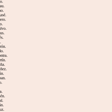
o.
au.
no.
gasé.
ero.
o.
alvo.
us.
és.
.
rón.
lo.
ntra.
rtín.
uña.
úñez.
ún.
ban.
o.
a.
lén.
al.
án.
uz.