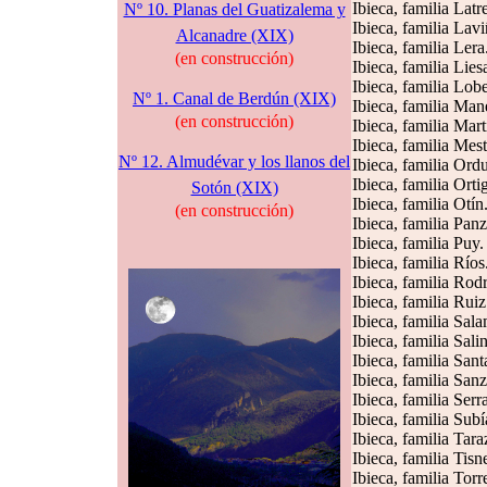
Ibieca, familia Latr
Nº 10. Planas del Guatizalema y
Ibieca, familia Lavi
Alcanadre (XIX)
Ibieca, familia Lera
(en construcción)
Ibieca, familia Lies
Ibieca, familia Lobe
Nº 1. Canal de Berdún (XIX)
Ibieca, familia Man
(en construcción)
Ibieca, familia Mart
Ibieca, familia Mest
Nº 12. Almudévar y los llanos del
Ibieca, familia Ord
Ibieca, familia Orti
Sotón (XIX)
Ibieca, familia Otín
(en construcción)
Ibieca, familia Pan
Ibieca, familia Puy.
Ibieca, familia Ríos
Ibieca, familia Rod
Ibieca, familia Ruiz
Ibieca, familia Sal
Ibieca, familia Sali
Ibieca, familia Sant
Ibieca, familia Sanz
Ibieca, familia Serr
Ibieca, familia Subí
Ibieca, familia Tara
Ibieca, familia Tisne
Ibieca, familia Torr