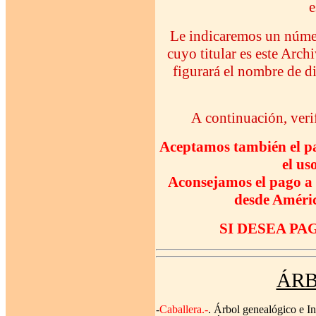
e
Le indicaremos un número
cuyo titular es este Arc
figurará el nombre de di
A continuación, verif
Aceptamos también el pa
el us
Aconsejamos el pago a
desde Améric
SI DESEA PA
ÁRB
-
Caballera.-
. Árbol genealógico e In