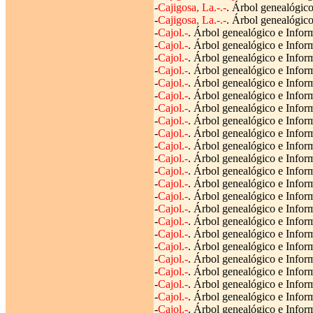
-
Cajigosa, La.-.-
. Árbol genealógico
-
Cajigosa, La.-.-
. Árbol genealógico
-
Cajol.-
. Árbol genealógico e Inform
-
Cajol.-
. Árbol genealógico e Inform
-
Cajol.-
. Árbol genealógico e Infor
-
Cajol.-
. Árbol genealógico e Inform
-
Cajol.-
. Árbol genealógico e Inform
-
Cajol.-
. Árbol genealógico e Inform
-
Cajol.-
. Árbol genealógico e Inform
-
Cajol.-
. Árbol genealógico e Inform
-
Cajol.-
. Árbol genealógico e Inform
-
Cajol.-
. Árbol genealógico e Inform
-
Cajol.-
. Árbol genealógico e Inform
-
Cajol.-
. Árbol genealógico e Inform
-
Cajol.-
. Árbol genealógico e Inform
-
Cajol.-
. Árbol genealógico e Inform
-
Cajol.-
. Árbol genealógico e Inform
-
Cajol.-
. Árbol genealógico e Inform
-
Cajol.-
. Árbol genealógico e Inform
-
Cajol.-
. Árbol genealógico e Inform
-
Cajol.-
. Árbol genealógico e Inform
-
Cajol.-
. Árbol genealógico e Inform
-
Cajol.-
. Árbol genealógico e Infor
-
Cajol.-
. Árbol genealógico e Infor
-
Cajol.-
. Árbol genealógico e Inform